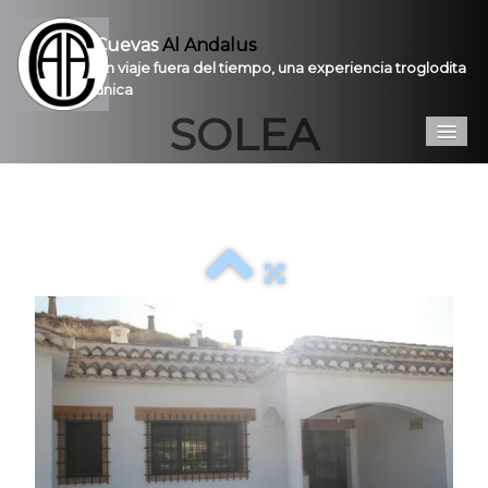
Cuevas
Al Andalus
Un viaje fuera del tiempo, una experiencia troglodita
única
SOLEA
Inicio
Introducción
Galería
Prestaciones
Contacto
Pro
VPC