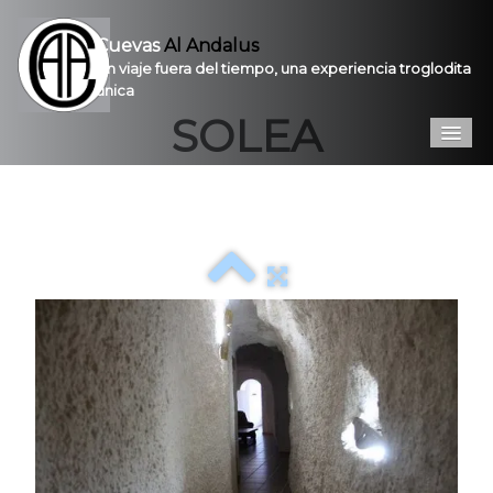
Cuevas
Al Andalus
Un viaje fuera del tiempo, una experiencia troglodita
única
SOLEA
Inicio
Introducción
Galería
Prestaciones
Contacto
Pro
VPC