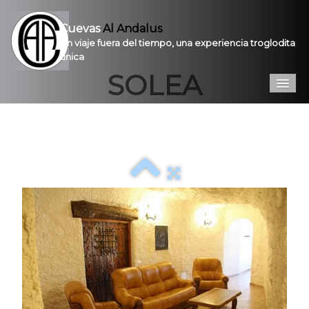
Cuevas
Al Andalus
Un viaje fuera del tiempo, una experiencia troglodita
única
SOLEA
Inicio
Introducción
Galería
Prestaciones
Contacto
Pro
VPC