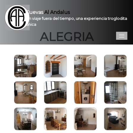
Cuevas
Al Andalus
Un viaje fuera del tiempo, una experiencia troglodita
única
ALEGRIA
Inicio
Introducción
Galería
Prestaciones
Contacto
Pro
VPC