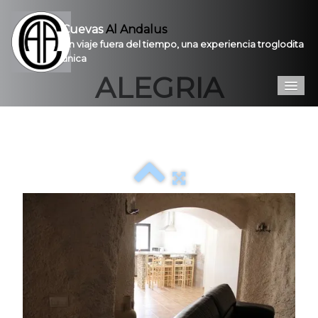
Cuevas
Al Andalus
Un viaje fuera del tiempo, una experiencia troglodita
única
ALEGRIA
Inicio
Introducción
Galería
Prestaciones
Contacto
Pro
VPC