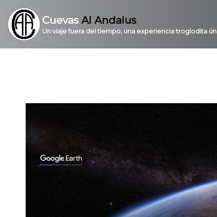
Cuevas
Al Andalus
Un viaje fuera del tiempo, una experiencia troglodita ún